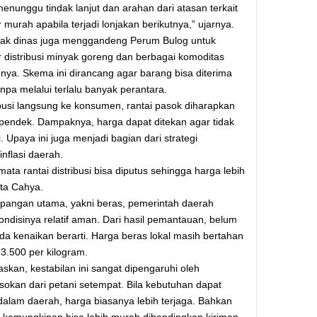
enunggu tindak lanjut dan arahan dari atasan terkait
murah apabila terjadi lonjakan berikutnya,” ujarnya.
 pihak dinas juga menggandeng Perum Bulog untuk
distribusi minyak goreng dan berbagai komoditas
innya. Skema ini dirancang agar barang bisa diterima
npa melalui terlalu banyak perantara.
busi langsung ke konsumen, rantai pasok diharapkan
 pendek. Dampaknya, harga dapat ditekan agar tidak
. Upaya ini juga menjadi bagian dari strategi
nflasi daerah.
ta rantai distribusi bisa diputus sehingga harga lebih
ata Cahya.
 pangan utama, yakni beras, pemerintah daerah
ndisinya relatif aman. Dari hasil pemantauan, belum
da kenaikan berarti. Harga beras lokal masih bertahan
13.500 per kilogram.
skan, kestabilan ini sangat dipengaruhi oleh
okan dari petani setempat. Bila kebutuhan dapat
 dalam daerah, harga biasanya lebih terjaga. Bahkan