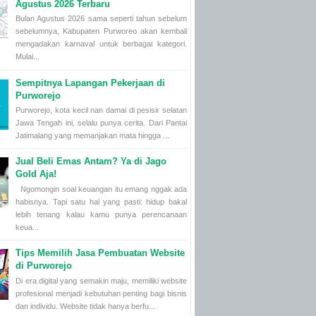
Agustus 2026 Terbaru
Bulan Agustus 2026 sama seperti tahun sebelum
sebelumnya, Kabupaten Purworeo akan kembali
mengadakan karnaval untuk berbagai kategori.
Mulai...
Sempitnya Lapangan Pekerjaan di
Purworejo
Purworejo, kota kecil nan damai di pesisir selatan
Jawa Tengah ini, selalu punya cerita. Dari Pantai
Jatimalang yang memanjakan mata hingga ...
Jual Beli Emas Antam? Ya di Jago
Gold Aja!
Ngomongin soal keuangan itu emang nggak ada
habisnya. Tapi satu hal yang pasti: hidup bakal
lebih tenang kalau kamu punya perencanaan
keua...
Tips Memilih Jasa Pembuatan Website
di Purworejo
Di era digital yang semakin maju, memiliki website
profesional menjadi kebutuhan penting bagi bisnis
dan individu. Website tidak hanya berfu...