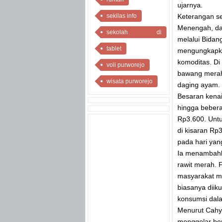
ujarnya.
sekilas info
Keterangan se
Menengah, da
sekolah di
melalui Bidan
purworejo
tablet
mengungkapk
komoditas. Di
voli purworejo
bawang merah,
wisata purworejo
daging ayam.
Besaran kenaik
hingga bebera
Rp3.600. Untu
di kisaran Rp
pada hari yan
Ia menambahka
rawit merah.
masyarakat m
biasanya diik
konsumsi dala
Menurut Cahya
menggelar ber