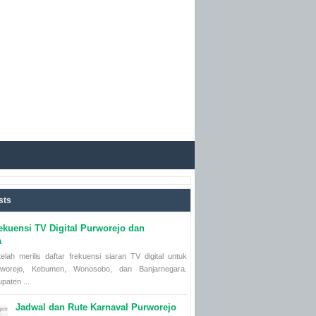
sts
ekuensi TV Digital Purworejo dan
a
elah merilis daftar frekuensi siaran TV digital untuk
rworejo, Kebumen, Wonosobo, dan Banjarnegara.
paten ...
Jadwal dan Rute Karnaval Purworejo