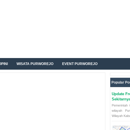
OPINI
WISATA PURWOREJO
EVENT PURWOREJO
Popular Po
Update Fr
Sekitarny
Pemerintah t
wilayah Pu
Wilayah Kabu