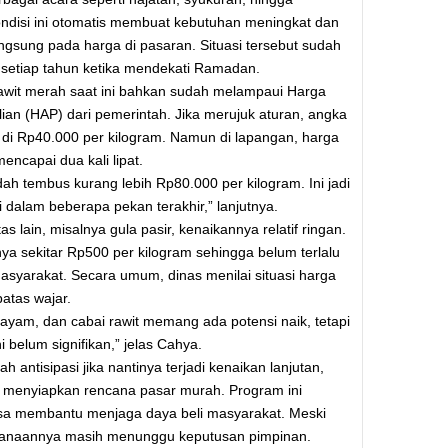
ndisi ini otomatis membuat kebutuhan meningkat dan
gsung pada harga di pasaran. Situasi tersebut sudah
r setiap tahun ketika mendekati Ramadan.
awit merah saat ini bahkan sudah melampaui Harga
an (HAP) dari pemerintah. Jika merujuk aturan, angka
di Rp40.000 per kilogram. Namun di lapangan, harga
mencapai dua kali lipat.
ah tembus kurang lebih Rp80.000 per kilogram. Ini jadi
i dalam beberapa pekan terakhir,” lanjutnya.
s lain, misalnya gula pasir, kenaikannya relatif ringan.
nya sekitar Rp500 per kilogram sehingga belum terlalu
yarakat. Secara umum, dinas menilai situasi harga
atas wajar.
g ayam, dan cabai rawit memang ada potensi naik, tetapi
i belum signifikan,” jelas Cahya.
h antisipasi jika nantinya terjadi kenaikan lanjutan,
menyiapkan rencana pasar murah. Program ini
isa membantu menjaga daya beli masyarakat. Meski
ksanaannya masih menunggu keputusan pimpinan.