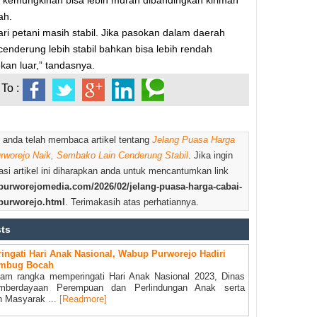
 kemungkinan bisa lebih murah dibandingkan kiriman
ah.
ari petani masih stabil. Jika pasokan dalam daerah
cenderung lebih stabil bahkan bisa lebih rendah
kan luar,” tandasnya.
To :
 anda telah membaca artikel tentang
Jelang Puasa Harga
urworejo Naik, Sembako Lain Cenderung Stabil
. Jika ingin
si artikel ini diharapkan anda untuk mencantumkan link
purworejomedia.com/2026/02/jelang-puasa-harga-cabai-
-purworejo.html
. Terimakasih atas perhatiannya.
sts
ringati Hari Anak Nasional, Wabup Purworejo Hadiri
mbug Bocah
lam rangka memperingati Hari Anak Nasional 2023, Dinas
mberdayaan Perempuan dan Perlindungan Anak serta
 Masyarak ...
[Readmore]