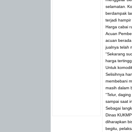
selamatan. Ko
berdampak lan
terjadi hampi
Harga cabai r
Acuan Pembeli
acuan berada 
jualnya telah 
“Sekarang sud
harga tertingg
Untuk komodita
Selisihnya ha
membebani mas
masih dalam b
“Telur, dagin
sampai saat in
Sebagai langka
Dinas KUKMP 
diharapkan b
begitu, pela