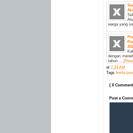
Se
Al
Se
Al
warga yang se
Pr
Pe
20
Ka
dengan merai
tahun ...
[Rea
at
7:24 AM
Tags
berita pur
{ 0 Comment
Post a Com