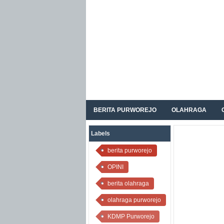
BERITA PURWOREJO
OLAHRAGA
Labels
berita purworejo
OPINI
berita olahraga
olahraga purworejo
KDMP Purworejo