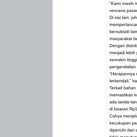
“Kami masih m
rencana pasar 
Di sisi lain,
memperlancar 
bersubsidi la
masyarakat ta
Dengan distri
menjadi lebih
semakin tinggi
pengendalian i
“Harapannya ma
terkendali,” k
Terkait bahan
memastikan ko
ada tanda-tan
di kisaran Rp
Cahya menjela
kecukupan pas
dipenuhi dari