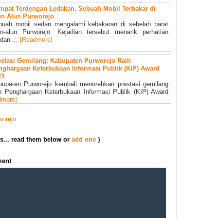
mpat Terdengan Ledakan, Sebuah Mobil Terbakar di
un Alun Purworejo
buah mobil sedan mengalami kebakaran di sebelah barat
un-alun Purworejo. Kejadian tersebut menarik perhatian
dan ...
[Readmore]
estasi Gemilang: Kabupaten Purworejo Raih
nghargaan Keterbukaan Informasi Publik (KIP) Award
23
bupaten Purworejo kembali menorehkan prestasi gemilang
h Penghargaan Keterbukaan Informasi Publik (KIP) Award
dmore]
worejo
s... read them below or
add one
}
ment