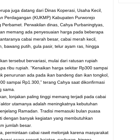
rupa juga datang dari Dinas Koperasi, Usaha Kecil,
n Perdagangan (KUKMP) Kabupaten Purworejo
g Perbamet. Perwakilan dinas, Cahya Purbaningtyas,
an memang ada penyesuaian harga pada beberapa
 antaranya cabai merah besar, cabai merah kecil,
 bawang putih, gula pasir, telur ayam ras, hingga
an tersebut bervariasi, mulai dari ratusan rupiah
pa ribu rupiah. “Kenaikan harga sekitar Rp300 sampai
k penurunan ada pada ikan bandeng dan ikan tongkol,
300 sampai Rp1.300,” terang Cahya saat dikonfirmasi
g sama.
n, lonjakan paling tinggi memang terjadi pada cabai
 Faktor utamanya adalah meningkatnya kebutuhan
enjelang Ramadan. Tradisi memasuki bulan puasa
uti dengan banyak kegiatan yang membutuhkan
m jumlah besar.
, permintaan cabai rawit melonjak karena masyarakat
bagai acara seperti hajatan, syukuran, hingga