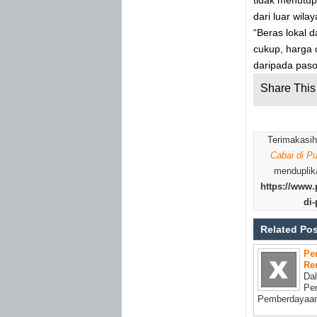
tidak menutup
dari luar wilay
“Beras lokal d
cukup, harga 
daripada paso
Share This 
Terimakasih
Cabai di P
menduplika
https://www.
di
Related Po
Pe
Re
Da
Pe
Pemberdayaan