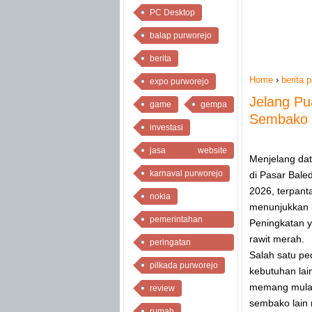
PC Desktop
balap purworejo
berita
Home
›
berita 
expo purworejo
Jelang Pu
game
gempa
Sembako L
investasi
jasa website
Menjelang da
purworejo
karnaval purworejo
di Pasar Bale
2026, terpant
nokia
menunjukkan l
pemerintahan
Peningkatan y
purworejo
rawit merah.
peringatan
Salah satu p
kemerdekaan
pilkada purworejo
kebutuhan lai
memang mulai 
review
sembako lain 
rumah