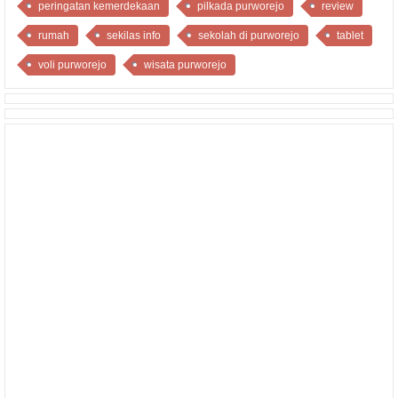
peringatan kemerdekaan
pilkada purworejo
review
rumah
sekilas info
sekolah di purworejo
tablet
voli purworejo
wisata purworejo