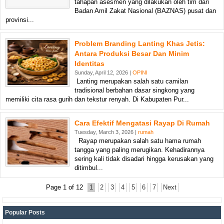
tahapan asesmen yang dilakukan oleh tim dari
Badan Amil Zakat Nasional (BAZNAS) pusat dan
provinsi...
Problem Branding Lanting Khas Jetis:
Antara Produksi Besar Dan Minim
Identitas
Sunday, April 12, 2026 |
OPINI
Lanting merupakan salah satu camilan
tradisional berbahan dasar singkong yang
memiliki cita rasa gurih dan tekstur renyah. Di Kabupaten Pur...
Cara Efektif Mengatasi Rayap Di Rumah
Tuesday, March 3, 2026 |
rumah
Rayap merupakan salah satu hama rumah
tangga yang paling merugikan. Kehadirannya
sering kali tidak disadari hingga kerusakan yang
ditimbul...
Page 1 of 12
1
2
3
4
5
6
7
Next
Popular Posts