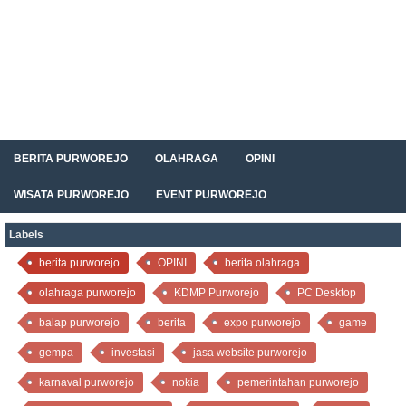
BERITA PURWOREJO
OLAHRAGA
OPINI
WISATA PURWOREJO
EVENT PURWOREJO
Labels
berita purworejo
OPINI
berita olahraga
olahraga purworejo
KDMP Purworejo
PC Desktop
balap purworejo
berita
expo purworejo
game
gempa
investasi
jasa website purworejo
karnaval purworejo
nokia
pemerintahan purworejo