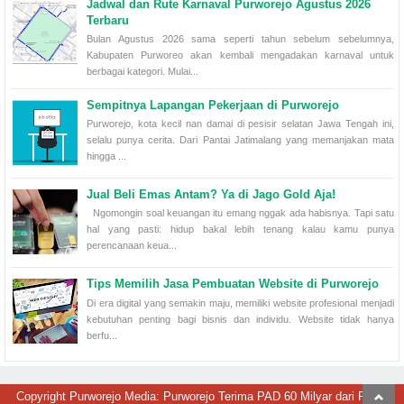
Jadwal dan Rute Karnaval Purworejo Agustus 2026
Terbaru
Bulan Agustus 2026 sama seperti tahun sebelum sebelumnya,
Kabupaten Purworeo akan kembali mengadakan karnaval untuk
berbagai kategori. Mulai...
Sempitnya Lapangan Pekerjaan di Purworejo
Purworejo, kota kecil nan damai di pesisir selatan Jawa Tengah ini,
selalu punya cerita. Dari Pantai Jatimalang yang memanjakan mata
hingga ...
Jual Beli Emas Antam? Ya di Jago Gold Aja!
Ngomongin soal keuangan itu emang nggak ada habisnya. Tapi satu
hal yang pasti: hidup bakal lebih tenang kalau kamu punya
perencanaan keua...
Tips Memilih Jasa Pembuatan Website di Purworejo
Di era digital yang semakin maju, memiliki website profesional menjadi
kebutuhan penting bagi bisnis dan individu. Website tidak hanya
berfu...
Copyright Purworejo Media: Purworejo Terima PAD 60 Milyar dari Pajak