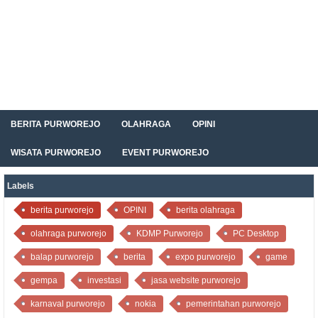
BERITA PURWOREJO
OLAHRAGA
OPINI
WISATA PURWOREJO
EVENT PURWOREJO
Labels
berita purworejo
OPINI
berita olahraga
olahraga purworejo
KDMP Purworejo
PC Desktop
balap purworejo
berita
expo purworejo
game
gempa
investasi
jasa website purworejo
karnaval purworejo
nokia
pemerintahan purworejo