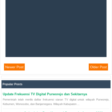
Newer Post
Older Post
Popular Posts
Update Frekuensi TV Digital Purworejo dan Sekitarnya
Pemerintah telah merilis daftar frekuensi siaran TV digital untuk wilayah Purworejo,
Kebumen, Wonosobo, dan Banjarnegara. Wilayah Kabupaten ...