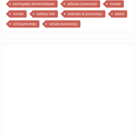
peringatan kemerdekaan
pilkada purworejo
review
rumah
sekilas info
sekolah di purworejo
tablet
voli purworejo
wisata purworejo